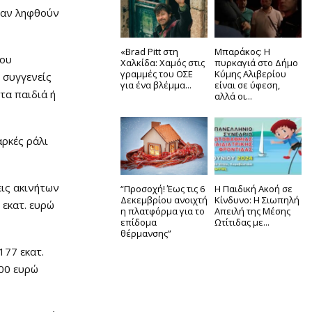
ο αν ληφθούν
«Brad Pitt στη
Μπαράκος: Η
του
Χαλκίδα: Χαμός στις
πυρκαγιά στο Δήμο
γραμμές του ΟΣΕ
Κύμης Αλιβερίου
 συγγενείς
για ένα βλέμμα...
είναι σε ύφεση,
τα παιδιά ή
αλλά οι...
αρκές ράλι
ις ακινήτων
“Προσοχή! Έως τις 6
Η Παιδική Ακοή σε
Δεκεμβρίου ανοιχτή
Κίνδυνο: Η Σιωπηλή
 εκατ. ευρώ
η πλατφόρμα για το
Απειλή της Μέσης
επίδομα
Ωτίτιδας με...
θέρμανσης”
177 εκατ.
000 ευρώ