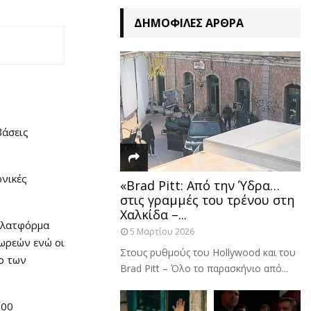
ΔΗΜΟΦΙΛΈΣ ΆΡΘΡΑ
βάσεις
ονικές
«Brad Pitt: Από την Ύδρα…
στις γραμμές του τρένου στη
Χαλκίδα –...
 πλατφόρμα
5 Μαρτίου 2026
δωρεών ενώ οι
Στους ρυθμούς του Hollywood και του
ο των
Brad Pitt – Όλο το παρασκήνιο από...
300