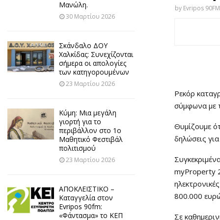
Μανώλη.
by
Evripos 90FM
30 Μαρτίου 2026
Σκάνδαλο ΔΟΥ
Χαλκίδας: Συνεχίζονται
σήμερα οι απολογίες
των κατηγορουμένων
23 Μαρτίου 2026
Ρεκόρ καταγρ
σύμφωνα με τ
Κύμη: Μια μεγάλη
γιορτή για το
Θυμίζουμε ότ
περιβάλλον στο 1ο
δηλώσεις για
Μαθητικό Φεστιβάλ
πολιτισμού
Συγκεκριμένα
23 Μαρτίου 2026
myProperty 2
ηλεκτρονικές
ΑΠΟΚΛΕΙΣΤΙΚΟ –
800.000 ευρώ
Καταγγελία στον
Evripos 90fm:
«Φάντασμα» το ΚΕΠ
Σε καθημερι