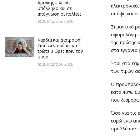
Αρτάκης – Χωρίς
ηλεκτρονικές
υπάλληλο και σε
υπόψη και οι
απόγνωση οι πολίτες
20 Μαρτίου 2026
Σημαντικό ρό
αφορολόγητου
Καρδιά και Διατροφή:
της πρώτης κ
Γιατί δεν πρέπει να
στα εγγόνια 
τρώτε 3 ώρες πριν τον
ύπνο
Έτσι στα ταμ
20 Μαρτίου 2026
των τιμών ακ
Ο προϋπολογ
κατά 40%. Συ
που διαμορφ
Όσο για τις 
ευρώ ενώ απ
προβλέπονται