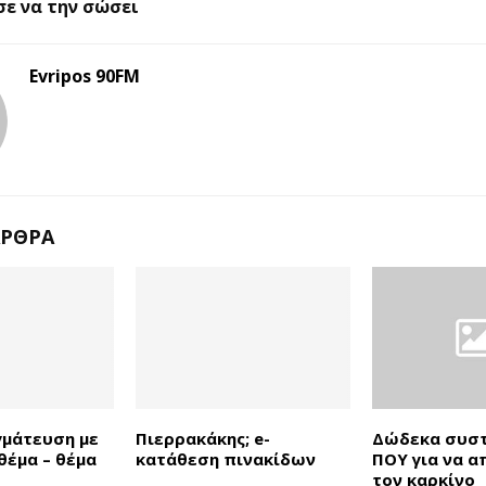
ε να την σώσει
Evripos 90FM
ΆΡΘΡΑ
μάτευση με
Πιερρακάκης; e-
Δώδεκα συστ
θέμα – θέμα
κατάθεση πινακίδων
ΠΟΥ για να 
τον καρκίνο