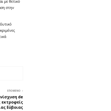
ι με θετικό
αση στην
νδυτικό
εκριμένες
τικά
ΕΠΌΜΕΝΟ
ενίσχυση de
ς εκτροφείς
ιας Εύβοιας