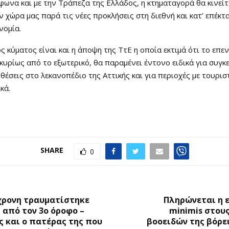
ωνα και με την Τράπεζα της Ελλάδος, η κτηματαγορά θα κινείτα
 χώρα μας παρά τις νέες προκλήσεις στη διεθνή και κατ’ επέκτ
νομία.
ος κύματος είναι και η άποψη της ΤτΕ η οποία εκτιμά ότι το επε
κυρίως από το εξωτερικό, θα παραμένει έντονο ειδικά για συγκ
θέσεις στο λεκανοπέδιο της Αττικής και για περιοχές με τουρισ
κά.
SHARE
0
Ο
χρονη τραυματίστηκε
Πληρώνεται η 
από τον 3ο όροφο –
minimis στου
 και ο πατέρας της που
βοοειδών της βόρε