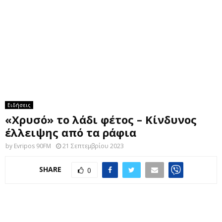
M
E
N
U
Ειδήσεις
«Χρυσό» το λάδι φέτος – Κίνδυνος
έλλειψης από τα ράφια
by
Evripos 90FM
21 Σεπτεμβρίου 2023
SHARE
0