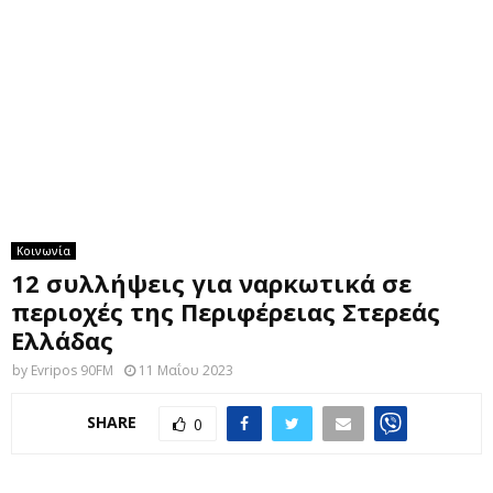
M
E
N
U
Κοινωνία
12 συλλήψεις για ναρκωτικά σε
περιοχές της Περιφέρειας Στερεάς
Ελλάδας
by
Evripos 90FM
11 Μαΐου 2023
SHARE
0