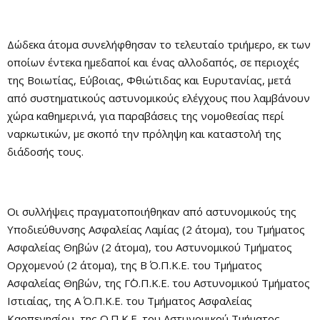
Δώδεκα άτομα συνελήφθησαν το τελευταίο τριήμερο, εκ των
οποίων έντεκα ημεδαποί και ένας αλλοδαπός, σε περιοχές
της Βοιωτίας, Εύβοιας, Φθιώτιδας και Ευρυτανίας, μετά
από συστηματικούς αστυνομικούς ελέγχους που λαμβάνουν
χώρα καθημερινά, για παραβάσεις της νομοθεσίας περί
ναρκωτικών, με σκοπό την πρόληψη και καταστολή της
διάδοσής τους.
Οι συλλήψεις πραγματοποιήθηκαν από αστυνομικούς της
Υποδιεύθυνσης Ασφαλείας Λαμίας (2 άτομα), του Τμήματος
Ασφαλείας Θηβών (2 άτομα), του Αστυνομικού Τμήματος
Ορχομενού (2 άτομα), της Β΄ Ο.Π.Κ.Ε. του Τμήματος
Ασφαλείας Θηβών, της Γ΄Ο.Π.Κ.Ε. του Αστυνομικού Τμήματος
Ιστιαίας, της Α΄ Ο.Π.Κ.Ε. του Τμήματος Ασφαλείας
Καρπενησίου, της Ο.Π.Κ.Ε. του Αστυνομικού Τμήματος