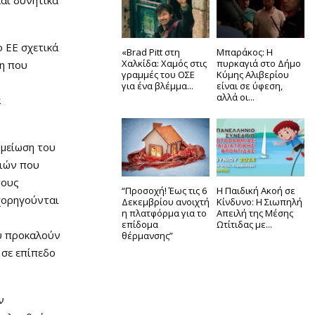
ο ΕΕ σχετικά
«Brad Pitt στη
Μπαράκος: Η
Χαλκίδα: Χαμός στις
πυρκαγιά στο Δήμο
τη που
γραμμές του ΟΣΕ
Κύμης Αλιβερίου
για ένα βλέμμα...
είναι σε ύφεση,
αλλά οι...
α
 μείωση του
ειών που
τους
“Προσοχή! Έως τις 6
Η Παιδική Ακοή σε
 χορηγούνται
Δεκεμβρίου ανοιχτή
Κίνδυνο: Η Σιωπηλή
η πλατφόρμα για το
Απειλή της Μέσης
επίδομα
Ωτίτιδας με...
υ προκαλούν
θέρμανσης”
 σε επίπεδο
.
ν