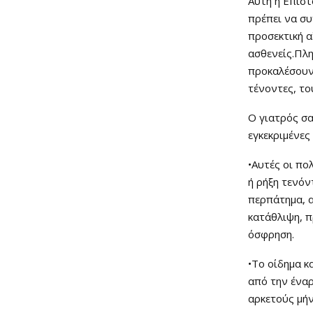
Αυτή η Επιστ
πρέπει να συ
προσεκτική 
ασθενείς.Πλη
προκαλέσουν
τένοντες, το
Ο γιατρός σ
εγκεκριμένες
•Αυτές οι πο
ή ρήξη τενόν
περπάτημα, α
κατάθλιψη, π
όσφρηση.
•Το οίδημα κ
από την έναρ
αρκετούς μήν