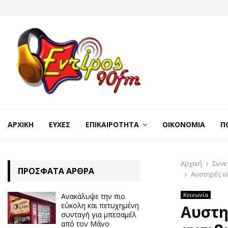
ΑΡΧΙΚΉ
ΕΥΧΈΣ
ΕΠΙΚΑΙΡΌΤΗΤΑ
ΟΙΚΟΝΟΜΊΑ
Π
Αρχική
Συνε
ΠΡΌΣΦΑΤΑ ΆΡΘΡΑ
Αυστηρές ο
Ανακάλυψε την πιο
Κοινωνία
εύκολη και πετυχημένη
Αυστη
συνταγή για μπεσαμέλ
από τον Μάνο