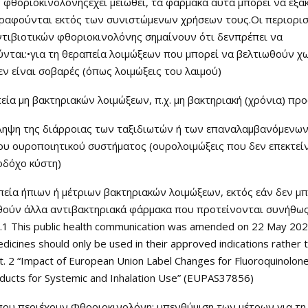
 φθοριοκινολόνηςέχει μειωθεί, τα φάρμακα αυτά μπορεί να εξ
ραφούνται εκτός των συνιστώμενων χρήσεων τους.Οι περιορισ
ντιβιοτικών φθοριοκινολόνης σημαίνουν ότι δενπρέπει να
νται:•για τη θεραπεία λοιμώξεων που μπορεί να βελτιωθούν χ
εν είναι σοβαρές (όπως λοιμώξεις του λαιμού)
πεία μη βακτηριακών λοιμώξεων, π.χ. μη βακτηριακή (χρόνια) πρ
όληψη της διάρροιας των ταξιδιωτών ή των επαναλαμβανόμενω
ου ουροποιητικού συστήματος (ουρολοιμώξεις που δεν επεκτεί
οδόχο κύστη)
απεία ήπιων ή μέτριων βακτηριακών λοιμώξεων, εκτός εάν δεν μ
θούν άλλα αντιβακτηριακά φάρμακα που προτείνονται συνήθως
.1 This public health communication was amended on 22 May 2023
dicines should only be used in their approved indications rather t
t. 2 “Impact of European Union Label Changes for Fluoroquinolone
oducts for Systemic and Inhalation Use” (EUPAS37856)
που περιέχουν Φθοριοκινολόνη: υπενθύμιση των μέτρων για τη