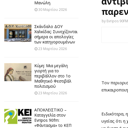
αντιβ
Μανώλη.
παρεν
30 Μαρτίου 2026
by
Evripos 90FM
Σκάνδαλο ΔΟΥ
Χαλκίδας: Συνεχίζονται
σήμερα οι απολογίες
των κατηγορουμένων
23 Μαρτίου 2026
Κύμη: Μια μεγάλη
γιορτή για το
περιβάλλον στο 1ο
Μαθητικό Φεστιβάλ
Τον περιορι
πολιτισμού
επικαιροποιη
23 Μαρτίου 2026
ΑΠΟΚΛΕΙΣΤΙΚΟ –
Ειδικότερα, 
Καταγγελία στον
Evripos 90fm:
υγείας ότι η
«Φάντασμα» το ΚΕΠ
με ένεση ή ε