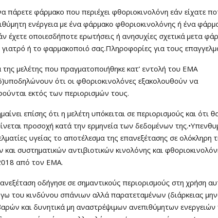
να πάρετε φάρμακο που περιέχει φθοριοκινολόνη εάν είχατε πο
ιθύμητη ενέργεια με ένα φάρμακο φθοριοκινολόνης ή ένα φάρμ
άν έχετε οποιεσδήποτε ερωτήσεις ή ανησυχίες σχετικά μετα φά
ο γιατρό ή το φαρμακοποιό σας.Πληροφορίες για τους επαγγελμ
 της μελέτης που πραγματοποιήθηκε κατ’ εντολή του ΕΜΑ
)υποδηλώνουν ότι οι φθοριοκινολόνες εξακολουθούν να
ούνται εκτός των περιορισμών τους.
μαίνει επίσης ότι η μελέτη υπόκειται σε περιορισμούς και ότι θ
νεται προσοχή κατά την ερμηνεία των δεδομένων της.•Υπενθυ
λματίες υγείας το αποτέλεσμα της επανεξέτασης σε ολόκληρη 
 και συστηματικών αντιβιοτικών κινολόνης και φθοριοκινολό
2018 από τον EMA.
πανεξέταση οδήγησε σε σημαντικούς περιορισμούς στη χρήση α
γω του κινδύνου σπάνιων αλλά παρατεταμένων (διάρκειας μην
βαρών και δυνητικά μη αναστρέψιμων ανεπιθύμητων ενεργειών