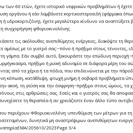
άνω των 60 ετών, έχετε ιστορικό νεφρικών προβλημάτων ή έχετε
υση οργάνου ή εάν λαμβάνετε κορτικοστεροειδή (φάρμακα όπω
 ή υδροκορτιζόνη), έχετε μεγαλύτερο κίνδυνο να αναπτύξετε 
 τη συγχορήγηση φθοριοκινολόνης
ιάσετε τις ακόλουθες ανεπιθύμητες ενέργειες, διακόψτε τη θερ
ε αμέσως με το γιατρό σας:−πόνο ή πρήξιμο στους τένοντες, ι
τη γάμπα. Εάν συμβεί αυτό, ξεκουράστε την επώδυνη περιοχή−
υρμήγκιασμα, πρήξιμο ή μυϊκή αδυναμία σε διάφορα μέρη του σ
ντας από τα χέρια ή τα πόδια, που επιδεινώνεται με την πάρο
νη κόπωση, κατάθλιψη, φτωχή μνήμη ή σοβαρά προβλήματα ύπ
την ακοή, τη γεύση και την όσφρηση−πρήξιμο στους ώμους, τα χ
πόνους στις αρθρώσεις σας. Εσείς και ο γιατρός σας θα αποφασ
συνεχίσετε τη θεραπεία ή αν χρειάζεστε έναν άλλο τύπο αντιβι
που περιέχουν Φθοριοκινολόνη: υπενθύμιση των μέτρων για τη
ρατεταμένων, δυνητικά μη αναστρέψιμων ανεπιθύμητων ενεργ
αναπηρίαEMA/205610/2023Page 3/4