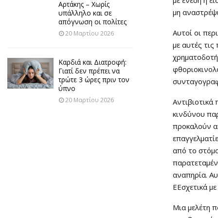
Αρτάκης – Χωρίς
μη αναστρέψ
υπάλληλο και σε
απόγνωση οι πολίτες
Αυτοί οι περ
20 Μαρτίου 2026
με αυτές τις
χρηματοδοτήθ
Καρδιά και Διατροφή:
φθοριοκινολό
Γιατί δεν πρέπει να
τρώτε 3 ώρες πριν τον
συνταγογραφ
ύπνο
20 Μαρτίου 2026
Αντιβιοτικά 
κινδύνου πα
προκαλούν α
επαγγελματίε
από το στόμα
παρατεταμέν
αναπηρία. Αυ
ΕΕσχετικά με
Μια μελέτη π