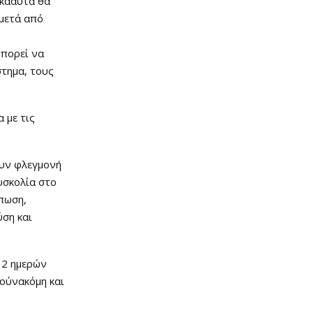
ακααυτά θα
 μετά από
μπορεί να
τημα, τους
 με τις
ουν φλεγμονή
υσκολία στο
πωση,
ύση και
 2 ημερών
τούνακόμη και