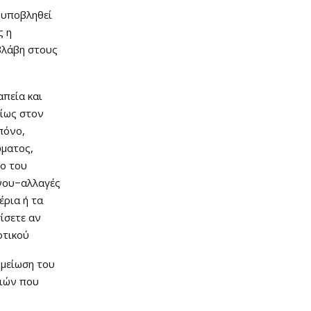
 υποβληθεί
ς η
βλάβη στους
απεία και
δίως στον
πόνο,
ώματος,
δο του
νου−αλλαγές
έρια ή τα
ίσετε αν
οτικού
 μείωση του
ειών που