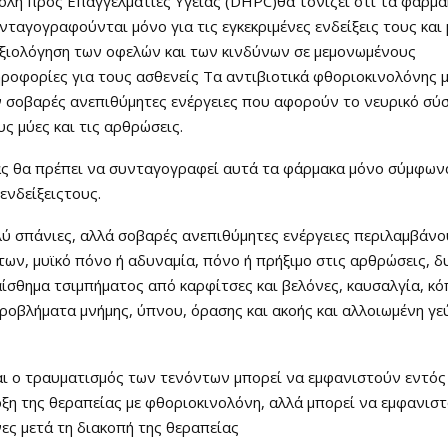
ολή προς Επαγγελματίες Υγείας (DHPC)θα τονίζει ότι τα φάρμ
νταγογραφούνται μόνο για τις εγκεκριμένες ενδείξεις τους και
αξιολόγηση των οφελών και των κινδύνων σε μεμονωμένους
ροφορίες για τους ασθενείς Τα αντιβιοτικά φθοριοκινολόνης 
 σοβαρές ανεπιθύμητες ενέργειες που αφορούν το νευρικό σύσ
υς μύες και τις αρθρώσεις.
ας θα πρέπει να συνταγογραφεί αυτά τα φάρμακα μόνο σύμφωνα
 ενδείξειςτους.
λύ σπάνιες, αλλά σοβαρές ανεπιθύμητες ενέργειες περιλαμβάν
των, μυϊκό πόνο ή αδυναμία, πόνο ή πρήξιμο στις αρθρώσεις, δ
ίσθημα τσιμπήματος από καρφίτσες και βελόνες, καυσαλγία, κό
ροβλήματα μνήμης, ύπνου, όρασης και ακοής και αλλοιωμένη γε
αι ο τραυματισμός των τενόντων μπορεί να εμφανιστούν εντός
ξη της θεραπείας με φθοριοκινολόνη, αλλά μπορεί να εμφανισ
ες μετά τη διακοπή της θεραπείας