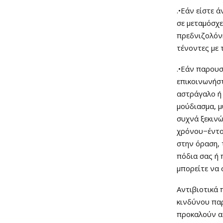
.•Εάν είστε 
σε μεταμόσχε
πρεδνιζολόνη
τένοντες με
.•Εάν παρουσ
επικοινωνήστ
αστράγαλο ή 
μούδιασμα, μ
συχνά ξεκινώ
χρόνου−έντο
στην όραση, 
πόδια σας ή 
μπορείτε να 
Αντιβιοτικά 
κινδύνου πα
προκαλούν 