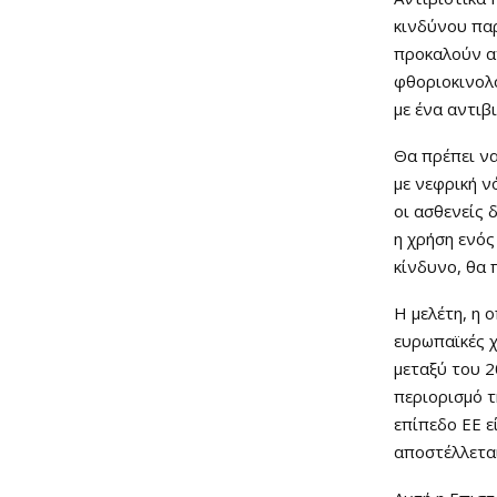
κινδύνου πα
προκαλούν α
φθοριοκινολό
με ένα αντιβ
Θα πρέπει να
με νεφρική ν
οι ασθενείς
η χρήση ενός
κίνδυνο, θα
Η μελέτη, η 
ευρωπαϊκές χ
μεταξύ του 2
περιορισμό 
επίπεδο ΕΕ ε
αποστέλλεται