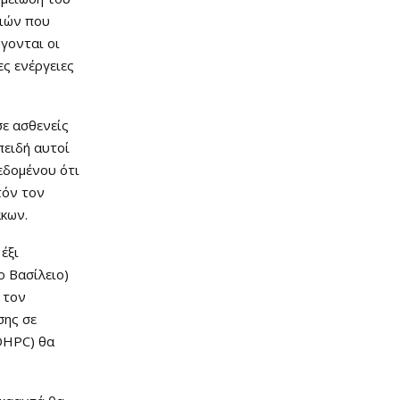
ειών που
γονται οι
ς ενέργειες
σε ασθενείς
πειδή αυτοί
εδομένου ότι
τόν τον
κων.
έξι
ο Βασίλειο)
 τον
σης σε
(DHPC) θα