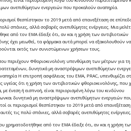
ιμων ανεπιθύμητων ενεργειών που προκαλούν αναπηρία.
ιορισμοί θεσπίστηκαν το 2019 μετά από επανεξέταση σε επίπεδ
 πολύ σπάνιες, αλλά σοβαρές ανεπιθύμητες ενέργειες. Μια μελέ
ηκε από τον ΕΜΑ έδειξε ότι, αν και η χρήση των αντιβιοτικών
νης έχει μειωθεί, τα φάρμακα αυτά μπορεί να εξακολουθούν ν
ούνται εκτός των συνιστώμενων χρήσεων τους.
που περιέχουν Φθοριοκινολόνη: υπενθύμιση των μέτρων για τη
ρατεταμένων, δυνητικά μη αναστρέψιμων ανεπιθύμητων ενεργ
ναπηρία Η επιτροπή ασφάλειας του EMA, PRAC, υπενθυμίζει σ
ς υγείας ότι η χρήση των αντιβιοτικών φθοριοκινολόνης, που
, με ένεση ή εισπνοή, είναι περιορισμένη λόγω του κινδύνου
ωνκαι δυνητικά μη αναστρέψιμων ανεπιθύμητων ενεργειών πο
τοί οι περιορισμοί θεσπίστηκαν το 2019 μετά από επανεξέταση
 αυτές τις πολύ σπάνιες, αλλά σοβαρές ανεπιθύμητες ενέργειες
ου χρηματοδοτήθηκε από τον ΕΜΑ έδειξε ότι, αν και η χρήση τω