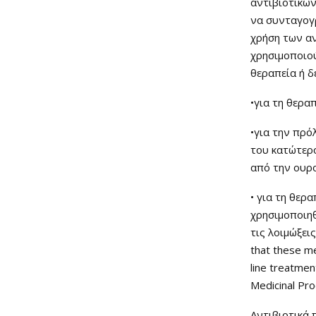
αντιβιοτικών
να συνταγογ
χρήση των α
χρησιμοποιού
θεραπεία ή δ
•για τη θερα
•για την πρ
του κατώτερ
από την ουρ
• για τη θερ
χρησιμοποιη
τις λοιμώξεις
that these me
line treatmen
Medicinal Pr
Αντιβιοτικά 