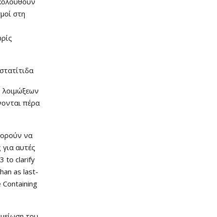
ακολουθούν
μοί στη
ωρίς
οστατίτιδα
ν λοιμώξεων
νονται πέρα
πορούν να
 για αυτές
 to clarify
han as last-
 Containing
 μείωση του