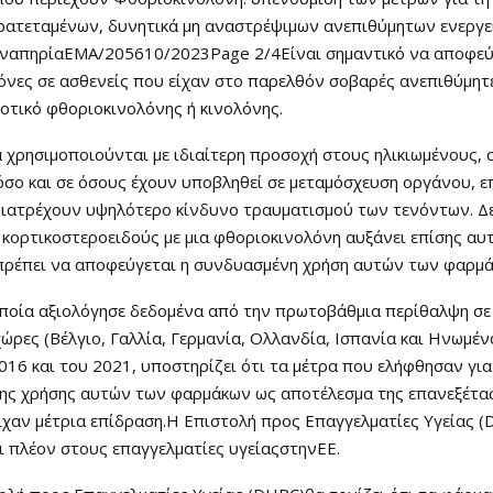
ρατεταμένων, δυνητικά μη αναστρέψιμων ανεπιθύμητων ενεργ
ναπηρίαEMA/205610/2023Page 2/4Είναι σημαντικό να αποφεύ
νες σε ασθενείς που είχαν στο παρελθόν σοβαρές ανεπιθύμητε
ιοτικό φθοριοκινολόνης ή κινολόνης.
 χρησιμοποιούνται με ιδιαίτερη προσοχή στους ηλικιωμένους, 
όσο και σε όσους έχουν υποβληθεί σε μεταμόσχευση οργάνου, ε
 διατρέχουν υψηλότερο κίνδυνο τραυματισμού των τενόντων. Δ
 κορτικοστεροειδούς με μια φθοριοκινολόνη αυξάνει επίσης αυ
 πρέπει να αποφεύγεται η συνδυασμένη χρήση αυτών των φαρμά
οποία αξιολόγησε δεδομένα από την πρωτοβάθμια περίθαλψη σε 
ώρες (Βέλγιο, Γαλλία, Γερμανία, Ολλανδία, Ισπανία και Ηνωμέν
016 και του 2021, υποστηρίζει ότι τα μέτρα που ελήφθησαν για
της χρήσης αυτών των φαρμάκων ως αποτέλεσμα της επανεξέτα
ίχαν μέτρια επίδραση.Η Επιστολή προς Επαγγελματίες Υγείας 
 πλέον στους επαγγελματίες υγείαςστηνΕΕ.