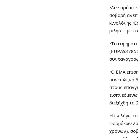
•Δεν πρέπει 
σοβαρή ανεπ
κινολόνης.•Ε
μιλήστε με τ
•Τα ευρήματα
(EUPAS37856
συνταγογραφ
•Ο ΕΜΑ επιση
συνεπώςνα δί
στους επαγγε
εισπνεόμενων
διεξήχθη το 
Η εν λόγω ε
φαρμάκων λό
χρόνων), σο