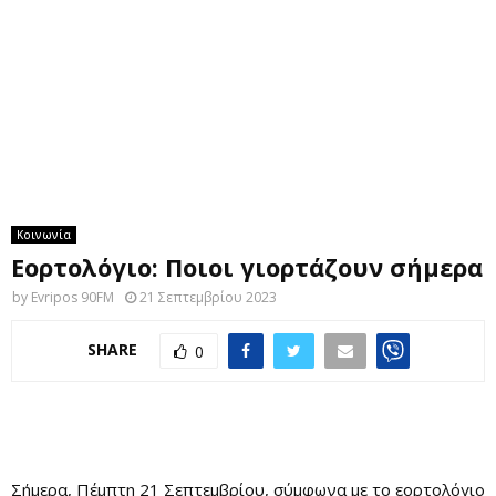
M
E
N
U
Κοινωνία
Εορτολόγιο: Ποιοι γιορτάζουν σήμερα
by
Evripos 90FM
21 Σεπτεμβρίου 2023
SHARE
0
Σήμερα, Πέμπτη 21 Σεπτεμβρίου, σύμφωνα με το εορτολόγιο