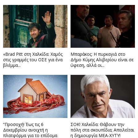
«Brad Pitt στη Χαλκίδα: Χαμός
Μπαράκος: Η πυρκαγιά στο
στις γραμμές του ΟΣΕ για ένα
Δήμο Κύμης Αλιβερίου είναι σε
βλέμμα...
ύφεση, αλλά οι...
“Προσοχή! Έως τις 6
ΣΟΚ! Χαλκίδα: Θάβουν την
Δεκεμβρίου ανοιχτή η
πόλη στα σκουπίδια; Απειλείται
πλατφόρμα για το επίδομα
η δημιουργία ΜΕΑ-ΧΥΤΥ!