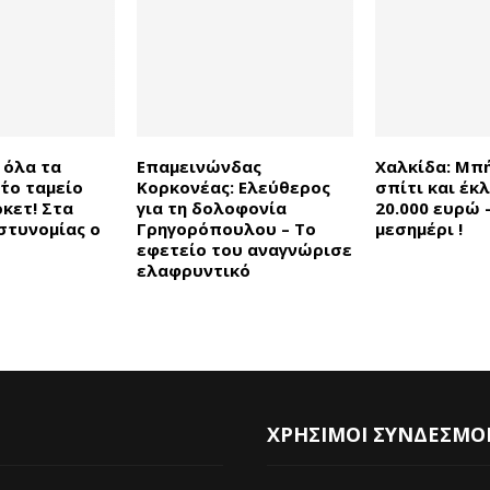
 όλα τα
Επαμεινώνδας
Χαλκίδα: Μπ
το ταμείο
Κορκονέας: Ελεύθερος
σπίτι και έκ
ρκετ! Στα
για τη δολοφονία
20.000 ευρώ 
στυνομίας ο
Γρηγορόπουλου – Το
μεσημέρι !
εφετείο του αναγνώρισε
ελαφρυντικό
ΧΡΗΣΙΜΟΙ ΣΥΝΔΕΣΜΟ