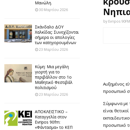
κρούσ
Μανώλη.
Νηπια
30 Μαρτίου 2026
by
Evripos 90FM
Σκάνδαλο ΔΟΥ
Χαλκίδας: Συνεχίζονται
σήμερα οι απολογίες
των κατηγορουμένων
23 Μαρτίου 2026
Κύμη: Μια μεγάλη
γιορτή για το
περιβάλλον στο 1ο
Μαθητικό Φεστιβάλ
Αυξημένος εί
πολιτισμού
προσωπικό στ
23 Μαρτίου 2026
Σύμφωνα με 
είναι θετικο
ΑΠΟΚΛΕΙΣΤΙΚΟ –
Καταγγελία στον
εκπαιδευτικο
Evripos 90fm:
προσωπικό τ
«Φάντασμα» το ΚΕΠ