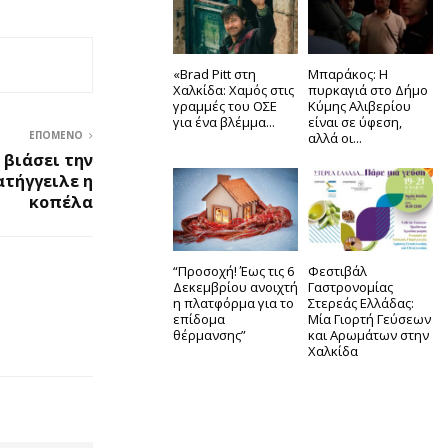
«Brad Pitt στη
Μπαράκος: Η
Χαλκίδα: Χαμός στις
πυρκαγιά στο Δήμο
γραμμές του ΟΣΕ
Κύμης Αλιβερίου
για ένα βλέμμα...
είναι σε ύφεση,
ΕΠΌΜΕΝΟ
αλλά οι...
 βιάσει την
ατήγγειλε η
κοπέλα
“Προσοχή! Έως τις 6
Φεστιβάλ
Δεκεμβρίου ανοιχτή
Γαστρονομίας
η πλατφόρμα για το
Στερεάς Ελλάδας:
επίδομα
Μία Γιορτή Γεύσεων
θέρμανσης”
και Αρωμάτων στην
Χαλκίδα