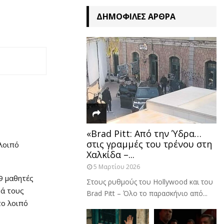
ΔΗΜΟΦΙΛΈΣ ΆΡΘΡΑ
«Brad Pitt: Από την Ύδρα…
στις γραμμές του τρένου στη
 λοιπό
Χαλκίδα –...
5 Μαρτίου 2026
9 μαθητές
Στους ρυθμούς του Hollywood και του
ρά τους
Brad Pitt – Όλο το παρασκήνιο από...
το λοιπό