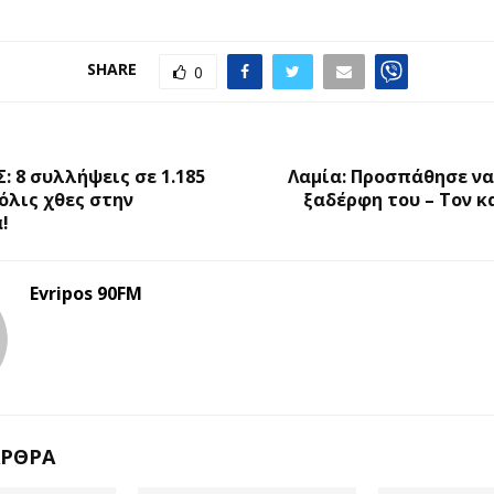
SHARE
0
Ο
Σ: 8 συλλήψεις σε 1.185
Λαμία: Προσπάθησε να
όλις χθες στην
ξαδέρφη του – Τον κ
!
Evripos 90FM
ΆΡΘΡΑ