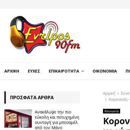
ΑΡΧΙΚΉ
ΕΥΧΈΣ
ΕΠΙΚΑΙΡΌΤΗΤΑ
ΟΙΚΟΝΟΜΊΑ
Π
Αρχική
Συνε
ΠΡΌΣΦΑΤΑ ΆΡΘΡΑ
Κορονοϊός 
Ανακάλυψε την πιο
Κοινωνία
εύκολη και πετυχημένη
Κορον
συνταγή για μπεσαμέλ
από τον Μάνο