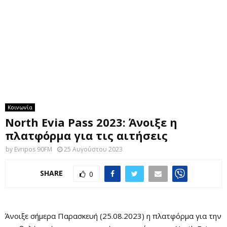
M
E
N
U
Κοινωνία
North Evia Pass 2023: Άνοιξε η
πλατφόρμα για τις αιτήσεις
by
Evripos 90FM
25 Αυγούστου 2023
SHARE
0
Άνοιξε σήμερα Παρασκευή (25.08.2023) η πλατφόρμα για την