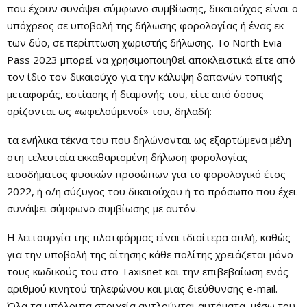
που έχουν συνάψει σύμφωνο συμβίωσης, δικαιούχος είναι ο
υπόχρεος σε υποβολή της δήλωσης φορολογίας ή ένας εκ
των δύο, σε περίπτωση χωριστής δήλωσης. Το North Evia
Pass 2023 μπορεί να χρησιμοποιηθεί αποκλειστικά είτε από
τον ίδιο τον δικαιούχο για την κάλυψη δαπανών τοπικής
μεταφοράς, εστίασης ή διαμονής του, είτε από όσους
ορίζονται ως «ωφελούμενοί» του, δηλαδή:
τα ενήλικα τέκνα του που δηλώνονται ως εξαρτώμενα μέλη
στη τελευταία εκκαθαρισμένη δήλωση φορολογίας
εισοδήματος φυσικών προσώπων για το φορολογικό έτος
2022, ή ο/η σύζυγος του δικαιούχου ή το πρόσωπο που έχει
συνάψει σύμφωνο συμβίωσης με αυτόν.
H λειτουργία της πλατφόρμας είναι ιδιαίτερα απλή, καθώς
για την υποβολή της αίτησης κάθε πολίτης χρειάζεται μόνο
τους κωδικούς του στο Taxisnet και την επιβεβαίωση ενός
αριθμού κινητού τηλεφώνου και μιας διεύθυνσης e-mail.
Όλα τα υπόλοιπα στοιχεία αντλούνται αυτόματα, μέσω του