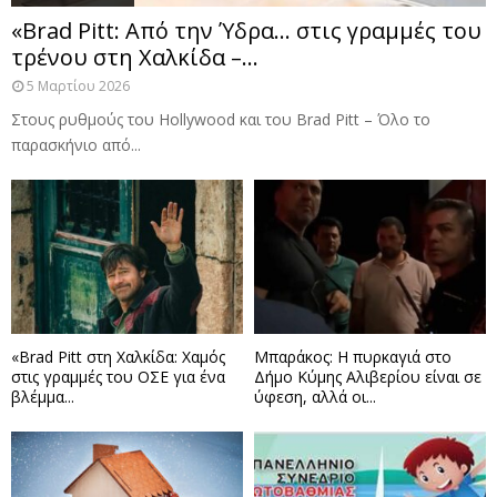
«Brad Pitt: Από την Ύδρα… στις γραμμές του
τρένου στη Χαλκίδα –...
5 Μαρτίου 2026
Στους ρυθμούς του Hollywood και του Brad Pitt – Όλο το
παρασκήνιο από...
«Brad Pitt στη Χαλκίδα: Χαμός
Μπαράκος: Η πυρκαγιά στο
στις γραμμές του ΟΣΕ για ένα
Δήμο Κύμης Αλιβερίου είναι σε
βλέμμα...
ύφεση, αλλά οι...