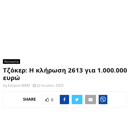
M
E
N
U
Κοινωνία
Τζόκερ: Η κλήρωση 2613 για 1.000.000
ευρώ
by
Evripos 90FM
22 Ιουνίου 2023
SHARE
0