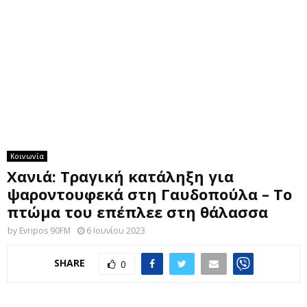
M
E
N
U
Κοινωνία
Χανιά: Τραγική κατάληξη για
ψαροντουφεκά στη Γαυδοπούλα – Το
πτώμα του επέπλεε στη θάλασσα
by
Evripos 90FM
6 Ιουνίου 2023
SHARE
0