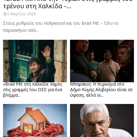
τρένου στη Χαλκίδα –...
5 Μαρτίου 2026
Στους ρυθμούς του Hollywood και του Brad Pitt – Όλο το
παρασκήνιο από...
«Brad Pitt στη Χαλκίδα: Χαμός
Μπαράκος: Η πυρκαγιά στο
στις γραμμές του ΟΣΕ για ένα
Δήμο Κύμης Αλιβερίου είναι σε
βλέμμα...
ύφεση, αλλά οι...