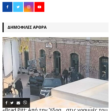
ΔΗΜΟΦΙΛΈΣ ΆΡΘΡΑ
«Brad Pitt: Από την Ύδρα… στις γραμμές του