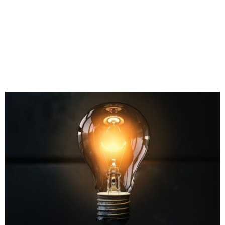
M
E
N
U