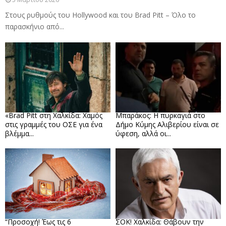
Στους ρυθμούς του Hollywood και του Brad Pitt – Όλο το
παρασκήνιο από...
«Brad Pitt στη Χαλκίδα: Χαμός
Μπαράκος: Η πυρκαγιά στο
στις γραμμές του ΟΣΕ για ένα
Δήμο Κύμης Αλιβερίου είναι σε
βλέμμα...
ύφεση, αλλά οι...
“Προσοχή! Έως τις 6
ΣΟΚ! Χαλκίδα: Θάβουν την