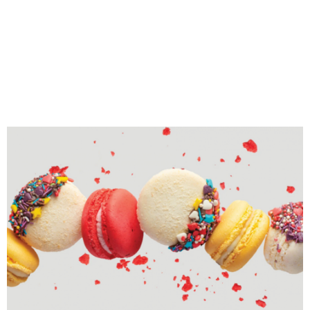
M
E
N
U