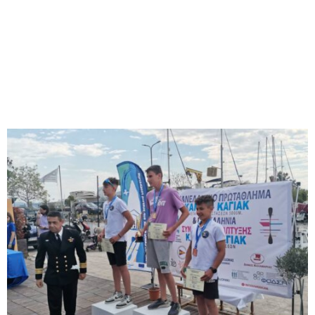
M
E
N
U