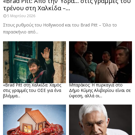
«Brad Pitt: Από την Ύδρα… στις γραμμές του
τρένου στη Χαλκίδα –...
5 Μαρτίου 2026
Στους ρυθμούς του Hollywood και του Brad Pitt – Όλο το
παρασκήνιο από...
«Brad Pitt στη Χαλκίδα: Χαμός
Μπαράκος: Η πυρκαγιά στο
στις γραμμές του ΟΣΕ για ένα
Δήμο Κύμης Αλιβερίου είναι σε
βλέμμα...
ύφεση, αλλά οι...