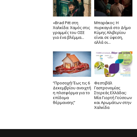
«Brad Pitt στη
Μπαράκος: Η
Χαλκίδα: Χαμός στις
πυρκαγιά στο Δήμο
γραμμές του ΟΣΕ
Κύμης Αλιβερίου
για ένα βλέμμα...
είναι σε ύφεση,
αλλά οι...
“Προσοχή! Έως τις 6
Φεστιβάλ
Δεκεμβρίου ανοιχτή
Γαστρονομίας
η πλατφόρμα για το
Στερεάς Ελλάδας:
επίδομα
Μία Γιορτή Γεύσεων
θέρμανσης”
και Αρωμάτων στην
Χαλκίδα