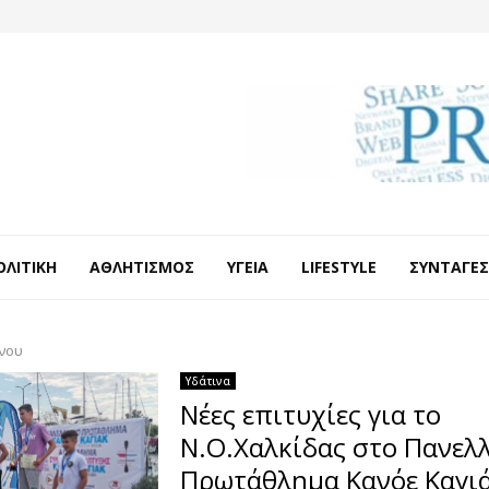
ΟΛΙΤΙΚΉ
ΑΘΛΗΤΙΣΜΌΣ
ΥΓΕΊΑ
LIFESTYLE
ΣΥΝΤΑΓΈΣ
νου
Υδάτινα
Νέες επιτυχίες για το
Ν.Ο.Χαλκίδας στο Πανελ
Πρωτάθλημα Κανόε Καγι