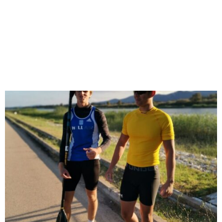
M
E
N
U