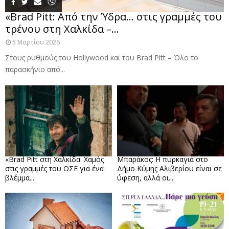
«Brad Pitt: Από την Ύδρα… στις γραμμές του
τρένου στη Χαλκίδα –...
5 Μαρτίου 2026
Στους ρυθμούς του Hollywood και του Brad Pitt – Όλο το
παρασκήνιο από...
«Brad Pitt στη Χαλκίδα: Χαμός
Μπαράκος: Η πυρκαγιά στο
στις γραμμές του ΟΣΕ για ένα
Δήμο Κύμης Αλιβερίου είναι σε
βλέμμα...
ύφεση, αλλά οι...