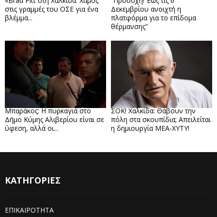
«Brad Pitt στη Χαλκίδα: Χαμός
“Προσοχή! Έως τις 6
στις γραμμές του ΟΣΕ για ένα
Δεκεμβρίου ανοιχτή η
βλέμμα...
πλατφόρμα για το επίδομα
θέρμανσης”
Μπαράκος: Η πυρκαγιά στο
ΣΟΚ! Χαλκίδα: Θάβουν την
Δήμο Κύμης Αλιβερίου είναι σε
πόλη στα σκουπίδια; Απειλείται
ύφεση, αλλά οι...
η δημιουργία ΜΕΑ-ΧΥΤΥ!
ΚΑΤΗΓΟΡΙΕΣ
ΕΠΙΚΑΙΡΟΤΗΤΑ