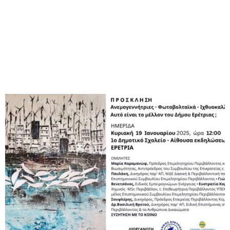
M
E
N
U