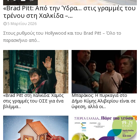
«Brad Pitt: Από την Ύδρα… στις γραμμές του
τρένου στη Χαλκίδα –...
5 Μαρτίου 2026
Στους ρυθμούς του Hollywood και του Brad Pitt – Όλο το
παρασκήνιο από...
«Brad Pitt στη Χαλκίδα: Χαμός
Μπαράκος: Η πυρκαγιά στο
στις γραμμές του ΟΣΕ για ένα
Δήμο Κύμης Αλιβερίου είναι σε
βλέμμα...
ύφεση, αλλά οι...