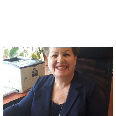
M
E
N
U