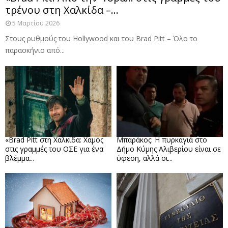
τρένου στη Χαλκίδα –...
5 Μαρτίου 2026
Στους ρυθμούς του Hollywood και του Brad Pitt – Όλο το
παρασκήνιο από...
«Brad Pitt στη Χαλκίδα: Χαμός
Μπαράκος: Η πυρκαγιά στο
στις γραμμές του ΟΣΕ για ένα
Δήμο Κύμης Αλιβερίου είναι σε
βλέμμα...
ύφεση, αλλά οι...