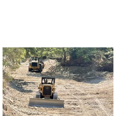
M
E
N
U