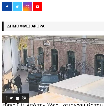
ΔΗΜΟΦΙΛΈΣ ΆΡΘΡΑ
«Brad Pitt: Από την Ύδρα… στις γραμμές του