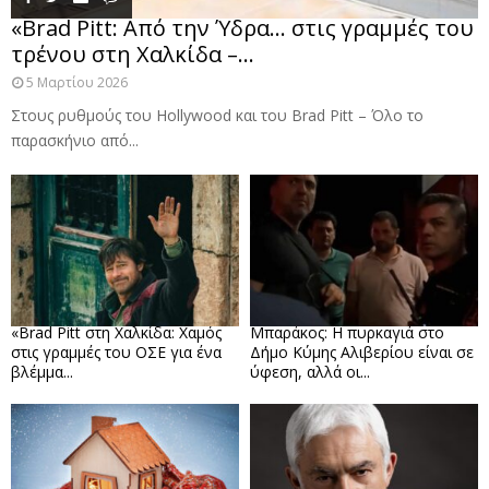
«Brad Pitt: Από την Ύδρα… στις γραμμές του
τρένου στη Χαλκίδα –...
5 Μαρτίου 2026
Στους ρυθμούς του Hollywood και του Brad Pitt – Όλο το
παρασκήνιο από...
«Brad Pitt στη Χαλκίδα: Χαμός
Μπαράκος: Η πυρκαγιά στο
στις γραμμές του ΟΣΕ για ένα
Δήμο Κύμης Αλιβερίου είναι σε
βλέμμα...
ύφεση, αλλά οι...