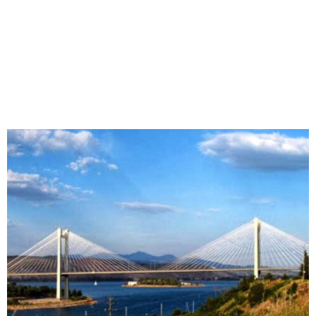
M
E
N
U