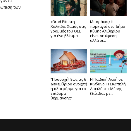
έγοντα
τώπιση των
«Brad Pitt στη
Μπαράκος: Η
Χαλκίδα: Χαμός στις
πυρκαγιά στο Δήμο
γραμμές του ΟΣΕ
Κύμης Αλιβερίου
για ένα βλέμμα...
είναι σε ύφεση,
αλλά οι...
“Προσοχή! Έως τις 6
Η Παιδική Ακοή σε
Δεκεμβρίου ανοιχτή
Κίνδυνο: Η Σιωπηλή
η πλατφόρμα για το
Απειλή της Μέσης
επίδομα
Ωτίτιδας με...
θέρμανσης”