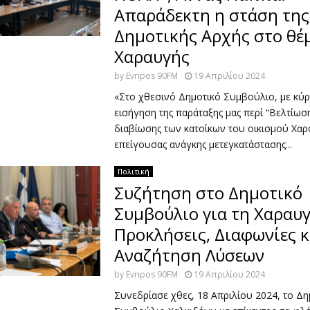
Απαράδεκτη η στάση της
Δημοτικής Αρχής στο θέ
Χαραυγής
by
Evripos 90FM
19 Απριλίου 2024
«Στο χθεσινό Δημοτικό Συμβούλιο, με κύρ
εισήγηση της παράταξης μας περί “Βελτίω
διαβίωσης των κατοίκων του οικισμού Χαρ
επείγουσας ανάγκης μετεγκατάστασης...
Πολιτική
Συζήτηση στο Δημοτικό
Συμβούλιο για τη Χαραυγ
Προκλήσεις, Διαφωνίες κ
Αναζήτηση Λύσεων
by
Evripos 90FM
19 Απριλίου 2024
Συνεδρίασε χθες, 18 Απριλίου 2024, το Δη