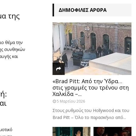
ΔΗΜΟΦΙΛΈΣ ΆΡΘΡΑ
μα της
ιο θέμα την
σης συνθηκών
αυγής και
«Brad Pitt: Από την Ύδρα…
στις γραμμές του τρένου στη
ή:
Χαλκίδα –...
αι
5 Μαρτίου 2026
Στους ρυθμούς του Hollywood και του
Brad Pitt – Όλο το παρασκήνιο από...
μοτικό