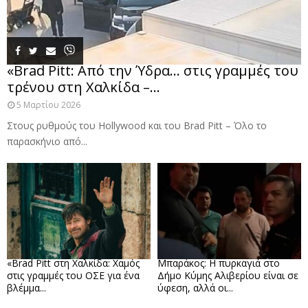
«Brad Pitt: Από την Ύδρα… στις γραμμές του
τρένου στη Χαλκίδα –...
5 Μαρτίου 2026
Στους ρυθμούς του Hollywood και του Brad Pitt – Όλο το
παρασκήνιο από...
«Brad Pitt στη Χαλκίδα: Χαμός
Μπαράκος: Η πυρκαγιά στο
στις γραμμές του ΟΣΕ για ένα
Δήμο Κύμης Αλιβερίου είναι σε
βλέμμα...
ύφεση, αλλά οι...