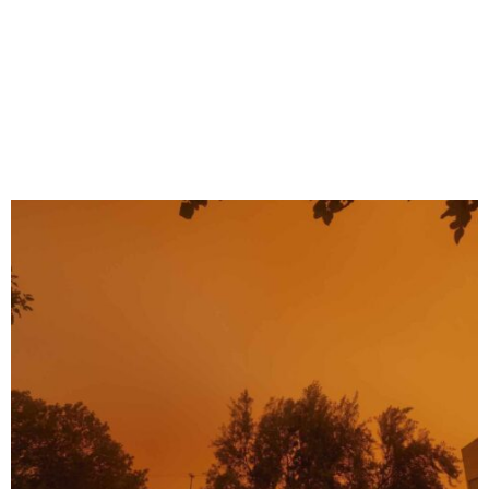
M
E
N
U