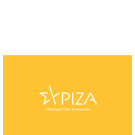
M
E
N
U