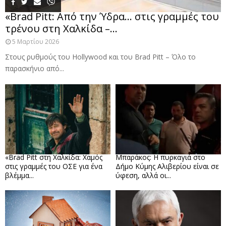
«Brad Pitt: Από την Ύδρα… στις γραμμές του
τρένου στη Χαλκίδα –...
5 Μαρτίου 2026
Στους ρυθμούς του Hollywood και του Brad Pitt – Όλο το
παρασκήνιο από...
«Brad Pitt στη Χαλκίδα: Χαμός
Μπαράκος: Η πυρκαγιά στο
στις γραμμές του ΟΣΕ για ένα
Δήμο Κύμης Αλιβερίου είναι σε
βλέμμα...
ύφεση, αλλά οι...