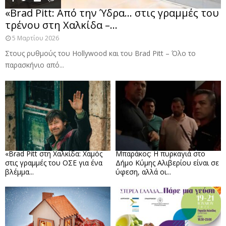
«Brad Pitt: Από την Ύδρα… στις γραμμές του
τρένου στη Χαλκίδα –...
5 Μαρτίου 2026
Στους ρυθμούς του Hollywood και του Brad Pitt – Όλο το
παρασκήνιο από...
«Brad Pitt στη Χαλκίδα: Χαμός
Μπαράκος: Η πυρκαγιά στο
στις γραμμές του ΟΣΕ για ένα
Δήμο Κύμης Αλιβερίου είναι σε
βλέμμα...
ύφεση, αλλά οι...