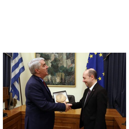
M
E
N
U