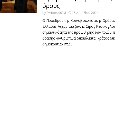
όρους
by
Evripos 90FM
15 Απριλίου 2024
Ο Πρόεδρος της Κοινοβουλευτικής Ομάδας
Ελλάδας-Αζερμπαϊτζάν, κ. Σίμος Κεδίκογλου
σημαντικότητα της προώθησης των τριών
δράσης -ανθρώπινα δικαιώματα, κράτος δικ
δημοκρατία- στις...