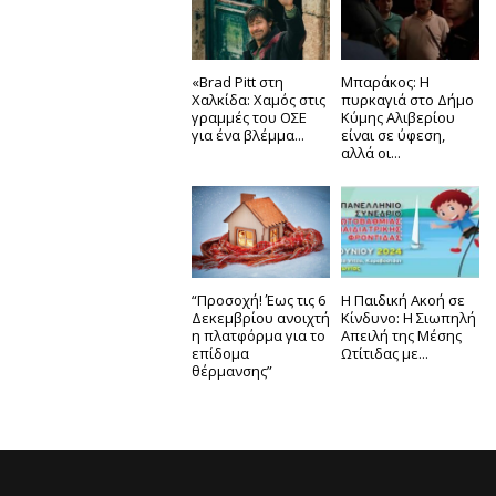
«Brad Pitt στη
Μπαράκος: Η
Χαλκίδα: Χαμός στις
πυρκαγιά στο Δήμο
γραμμές του ΟΣΕ
Κύμης Αλιβερίου
για ένα βλέμμα...
είναι σε ύφεση,
αλλά οι...
“Προσοχή! Έως τις 6
Η Παιδική Ακοή σε
Δεκεμβρίου ανοιχτή
Κίνδυνο: Η Σιωπηλή
η πλατφόρμα για το
Απειλή της Μέσης
επίδομα
Ωτίτιδας με...
θέρμανσης”