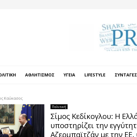
ΟΛΙΤΙΚΉ
ΑΘΛΗΤΙΣΜΌΣ
ΥΓΕΊΑ
LIFESTYLE
ΣΥΝΤΑΓΈΣ
ος Καύκασος
Πολιτική
Σίμος Κεδίκογλου: Η Ελλ
υποστηρίζει την εγγύτητ
Αζερμπαϊτζάν με την ΕΕ,