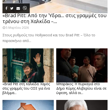
«Brad Pitt: Από την Ύδρα… στις γραμμές του
τρένου στη Χαλκίδα –...
5 Μαρτίου 2026
Στους ρυθμούς του Hollywood και του Brad Pitt – Όλο το
παρασκήνιο από...
«Brad Pitt στη Χαλκίδα: Χαμός
Μπαράκος: Η πυρκαγιά στο
στις γραμμές του ΟΣΕ για ένα
Δήμο Κύμης Αλιβερίου είναι σε
βλέμμα...
ύφεση, αλλά οι...