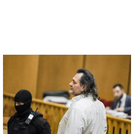
M
E
N
U