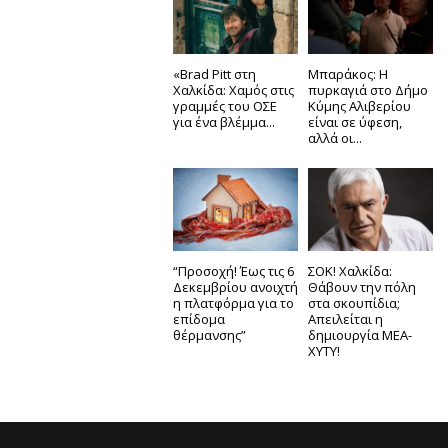
«Brad Pitt στη
Μπαράκος: Η
Χαλκίδα: Χαμός στις
πυρκαγιά στο Δήμο
γραμμές του ΟΣΕ
Κύμης Αλιβερίου
για ένα βλέμμα...
είναι σε ύφεση,
αλλά οι...
“Προσοχή! Έως τις 6
ΣΟΚ! Χαλκίδα:
Δεκεμβρίου ανοιχτή
Θάβουν την πόλη
η πλατφόρμα για το
στα σκουπίδια;
επίδομα
Απειλείται η
θέρμανσης”
δημιουργία ΜΕΑ-
ΧΥΤΥ!