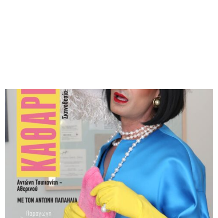
M
E
N
U