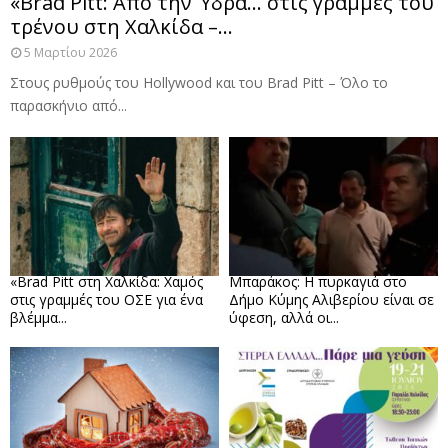
«Brad Pitt: Από την Ύδρα… στις γραμμές του
τρένου στη Χαλκίδα –...
5 Μαρτίου 2026
Στους ρυθμούς του Hollywood και του Brad Pitt – Όλο το
παρασκήνιο από...
«Brad Pitt στη Χαλκίδα: Χαμός
Μπαράκος: Η πυρκαγιά στο
στις γραμμές του ΟΣΕ για ένα
Δήμο Κύμης Αλιβερίου είναι σε
βλέμμα...
ύφεση, αλλά οι...