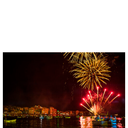
M
E
N
U