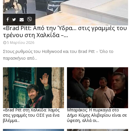
«Brad Pitt: Από την Ύδρα… στις γραμμές του
τρένου στη Χαλκίδα –...
5 Μαρτίου 2026
Στους ρυθμούς του Hollywood και του Brad Pitt – Όλο το
παρασκήνιο από...
«Brad Pitt στη Χαλκίδα: Χαμός
Μπαράκος: Η πυρκαγιά στο
στις γραμμές του ΟΣΕ για ένα
Δήμο Κύμης Αλιβερίου είναι σε
βλέμμα...
ύφεση, αλλά οι...