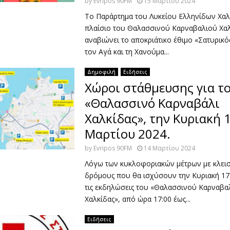
by
Evripos 90FM
15 Μαρτίου 2024
Το Παράρτημα του Λυκείου Ελληνίδων Χαλ
πλαίσιο του Θαλασσινού Καρναβαλιού Χαλ
αναβιώνει το αποκριάτικο έθιμο «Σατυρικό
τον Αγά και τη Χανούμα...
Δημοφιλή
Ειδήσεις
Χώροι στάθμευσης για τ
«Θαλασσινό Καρναβάλι
Χαλκίδας», την Κυριακή 
Μαρτίου 2024.
by
Evripos 90FM
14 Μαρτίου 2024
Λόγω των κυκλοφοριακών μέτρων με κλει
δρόμους που θα ισχύσουν την Κυριακή 17
τις εκδηλώσεις του «Θαλασσινού Καρναβα
Χαλκίδας», από ώρα 17:00 έως...
Ειδήσεις