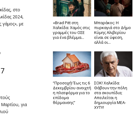
κίδας, στο
κίδας 2024,
«Brad Pitt στη
Μπαράκος: Η
ς γάμος», με
Χαλκίδα: Χαμός στις
πυρκαγιά στο Δήμο
γραμμές του ΟΣΕ
Κύμης Αλιβερίου
για ένα βλέμμα...
είναι σε ύφεση,
αλλά οι...
ο
17
“Προσοχή! Έως τις 6
ΣΟΚ! Χαλκίδα:
Δεκεμβρίου ανοιχτή
Θάβουν την πόλη
η πλατφόρμα για το
στα σκουπίδια;
στούς
επίδομα
Απειλείται η
θέρμανσης”
δημιουργία ΜΕΑ-
 Μαρτίου, για
ΧΥΤΥ!
λιού