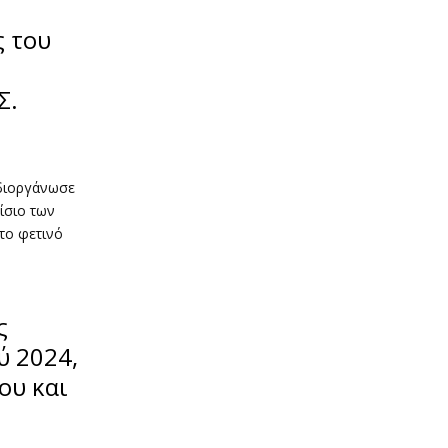
 του
Σ.
 διοργάνωσε
αίσιο των
το φετινό
ς
ύ 2024,
ου και