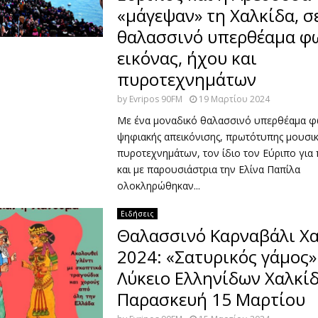
«μάγεψαν» τη Χαλκίδα, σ
θαλασσινό υπερθέαμα φ
εικόνας, ήχου και
πυροτεχνημάτων
by
Evripos 90FM
19 Μαρτίου 2024
Με ένα μοναδικό θαλασσινό υπερθέαμα φ
ψηφιακής απεικόνισης, πρωτότυπης μουσικ
πυροτεχνημάτων, τον ίδιο τον Εύριπο για
και με παρουσιάστρια την Ελίνα Παπίλα
ολοκληρώθηκαν...
Ειδήσεις
Θαλασσινό Καρναβάλι Χα
2024: «Σατυρικός γάμος»
Λύκειο Ελληνίδων Χαλκίδ
Παρασκευή 15 Μαρτίου