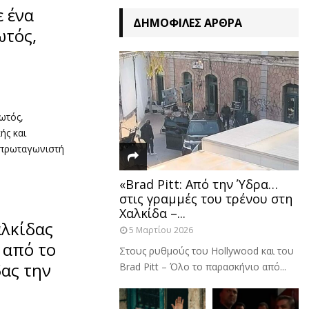
ε ένα
ΔΗΜΟΦΙΛΈΣ ΆΡΘΡΑ
ωτός,
ωτός,
ής και
 πρωταγωνιστή
«Brad Pitt: Από την Ύδρα…
στις γραμμές του τρένου στη
Χαλκίδα –...
λκίδας
5 Μαρτίου 2026
 από το
Στους ρυθμούς του Hollywood και του
ας την
Brad Pitt – Όλο το παρασκήνιο από...