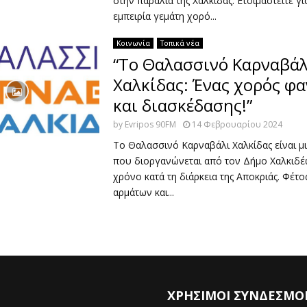
στην παραλία της Χαλκίδας. Ετοιμαστείτε γι
εμπειρία γεμάτη χορό...
Κοινωνία
Τοπικά νέα
“Το Θαλασσινό Καρναβάλ
Χαλκίδας: Ένας χορός φ
και διασκέδασης!”
by
Evripos 90FM
14 Φεβρουαρίου 2024
Το Θαλασσινό Καρναβάλι Χαλκίδας είναι μ
που διοργανώνεται από τον Δήμο Χαλκιδέ
χρόνο κατά τη διάρκεια της Αποκριάς. Φέτο
αρμάτων και...
ΧΡΗΣΙΜΟΙ ΣΥΝΔΕΣΜΟ