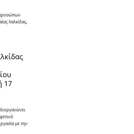
κπροσώπων
ίας Χαλκίδας,
λκίδας
ίου
ή 17
 διοργανώνει
 φετινό
ργασία με την