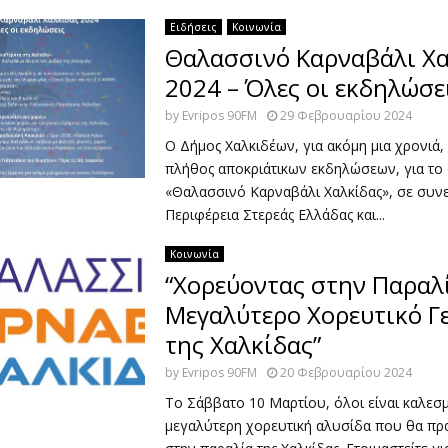
Ειδήσεις
Κοινωνία
Θαλασσινό Καρναβάλι Χα
2024 – Όλες οι εκδηλώσε
by
Evripos 90FM
29 Φεβρουαρίου 2024
Ο Δήμος Χαλκιδέων, για ακόμη μια χρονιά,
πλήθος αποκριάτικων εκδηλώσεων, για το
«Θαλασσινό Καρναβάλι Χαλκίδας», σε συνε
Περιφέρεια Στερεάς Ελλάδας και...
Κοινωνία
“Χορεύοντας στην Παραλί
Μεγαλύτερο Χορευτικό Γ
της Χαλκίδας”
by
Evripos 90FM
20 Φεβρουαρίου 2024
Το Σάββατο 10 Μαρτίου, όλοι είναι καλεσ
μεγαλύτερη χορευτική αλυσίδα που θα πρ