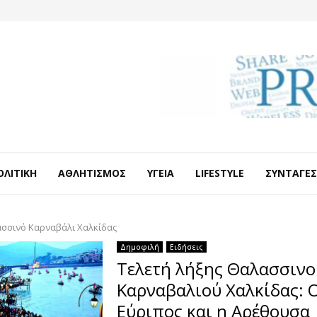
ΟΛΙΤΙΚΉ
ΑΘΛΗΤΙΣΜΌΣ
ΥΓΕΊΑ
LIFESTYLE
ΣΥΝΤΑΓΈΣ
σσινό Καρναβάλι Χαλκίδας
Δημοφιλή
Ειδήσεις
Τελετή λήξης Θαλασσινο
Καρναβαλιού Χαλκίδας: 
Εύριπος και η Αρέθουσα