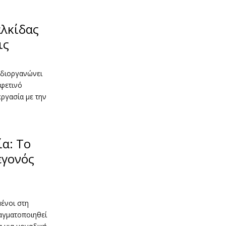
λκίδας
ις
 διοργανώνει
 φετινό
ργασία με την
α: Το
εγονός
μένοι στη
αγματοποιηθεί