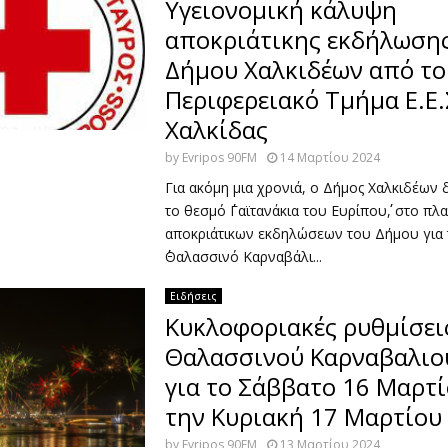
Υγειονομική κάλυψη
αποκριάτικης εκδήλωσης
Δήμου Χαλκιδέων από το
Περιφερειακό Τμήμα Ε.Ε.
Χαλκίδας
by
Evripos 90FM
14 Μαρτίου 2024
Για ακόμη μια χρονιά, ο Δήμος Χαλκιδέων
το θεσμό ΄΄Γαϊτανάκια του Ευρίπου΄΄, στο πλ
αποκριάτικων εκδηλώσεων του Δήμου για 
΄΄Θαλασσινό Καρναβάλι...
Ειδήσεις
Κυκλοφοριακές ρυθμίσει
Θαλασσινού Καρναβαλιο
για το Σάββατο 16 Μαρτί
την Κυριακή 17 Μαρτίου
by
Evripos 90FM
13 Μαρτίου 2024