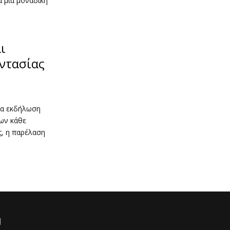
α μια μοναδική
ι
αντασίας
ια εκδήλωση
ων κάθε
ς, η παρέλαση
Ι