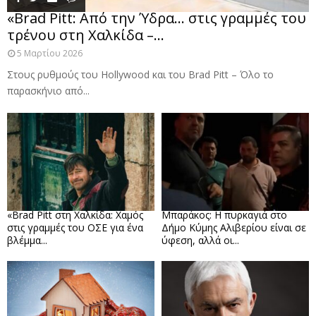
«Brad Pitt: Από την Ύδρα… στις γραμμές του
τρένου στη Χαλκίδα –...
5 Μαρτίου 2026
Στους ρυθμούς του Hollywood και του Brad Pitt – Όλο το
παρασκήνιο από...
«Brad Pitt στη Χαλκίδα: Χαμός
Μπαράκος: Η πυρκαγιά στο
στις γραμμές του ΟΣΕ για ένα
Δήμο Κύμης Αλιβερίου είναι σε
βλέμμα...
ύφεση, αλλά οι...