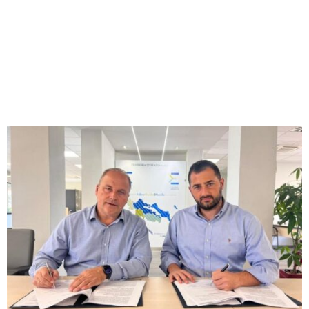
M
E
N
U