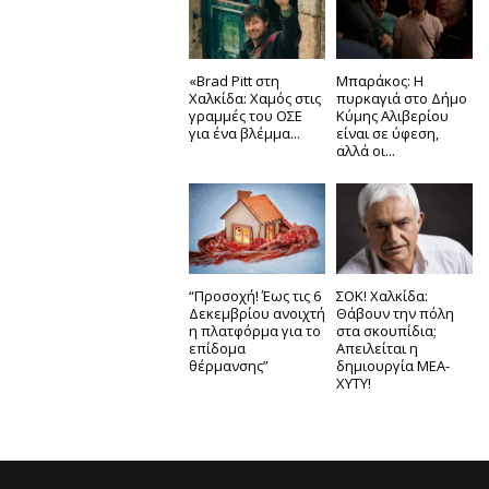
«Brad Pitt στη
Μπαράκος: Η
Χαλκίδα: Χαμός στις
πυρκαγιά στο Δήμο
γραμμές του ΟΣΕ
Κύμης Αλιβερίου
για ένα βλέμμα...
είναι σε ύφεση,
αλλά οι...
“Προσοχή! Έως τις 6
ΣΟΚ! Χαλκίδα:
Δεκεμβρίου ανοιχτή
Θάβουν την πόλη
η πλατφόρμα για το
στα σκουπίδια;
επίδομα
Απειλείται η
θέρμανσης”
δημιουργία ΜΕΑ-
ΧΥΤΥ!