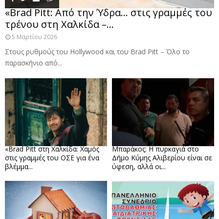
«Brad Pitt: Από την Ύδρα… στις γραμμές του
τρένου στη Χαλκίδα –...
5 Μαρτίου 2026
Στους ρυθμούς του Hollywood και του Brad Pitt – Όλο το
παρασκήνιο από...
«Brad Pitt στη Χαλκίδα: Χαμός
Μπαράκος: Η πυρκαγιά στο
στις γραμμές του ΟΣΕ για ένα
Δήμο Κύμης Αλιβερίου είναι σε
βλέμμα...
ύφεση, αλλά οι...