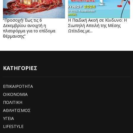
“Προσοχή! Έως τις 6
Η Παιδική Ακοή σε Κίνδυνο: Η
Δεκεμβρίου ανοιχτή η
Σιωπηλή Απειλή της Μέσης
πλατφόρμα για το επίδομα
Ωτίτιδας με...
θέρμανσης”
ΚΑΤΗΓΟΡΙΕΣ
ΕΠΙΚΑΙΡΟΤΗΤΑ
ΟΙΚΟΝΟΜΙΑ
ΠΟΛΙΤΙΚΗ
ΑΘΛΗΤΙΣΜΟΣ
ΥΓΕΙΑ
LIFESTYLE