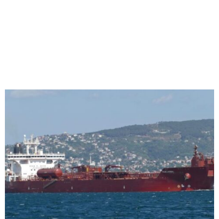
M
E
N
U