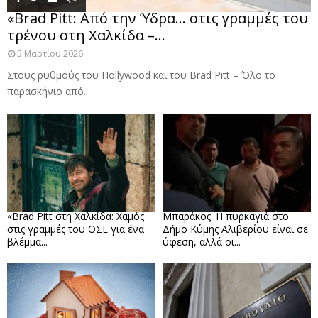
«Brad Pitt: Από την Ύδρα… στις γραμμές του
τρένου στη Χαλκίδα –...
5 Μαρτίου 2026
Στους ρυθμούς του Hollywood και του Brad Pitt – Όλο το
παρασκήνιο από...
«Brad Pitt στη Χαλκίδα: Χαμός
Μπαράκος: Η πυρκαγιά στο
στις γραμμές του ΟΣΕ για ένα
Δήμο Κύμης Αλιβερίου είναι σε
βλέμμα...
ύφεση, αλλά οι...