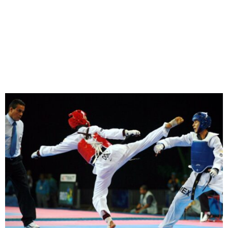
M
E
N
U