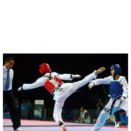
M
E
N
U