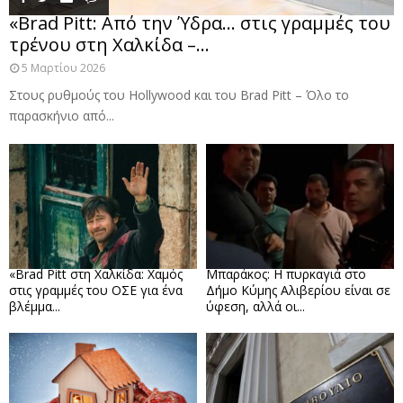
«Brad Pitt: Από την Ύδρα… στις γραμμές του
τρένου στη Χαλκίδα –...
5 Μαρτίου 2026
Στους ρυθμούς του Hollywood και του Brad Pitt – Όλο το
παρασκήνιο από...
«Brad Pitt στη Χαλκίδα: Χαμός
Μπαράκος: Η πυρκαγιά στο
στις γραμμές του ΟΣΕ για ένα
Δήμο Κύμης Αλιβερίου είναι σε
βλέμμα...
ύφεση, αλλά οι...