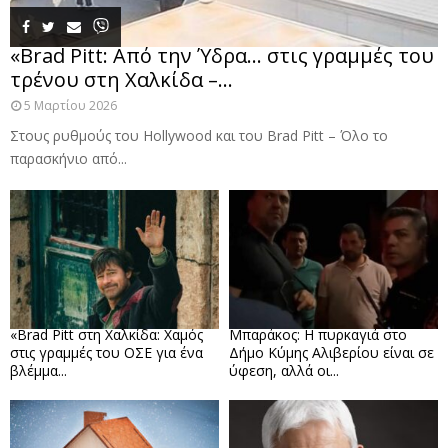
«Brad Pitt: Από την Ύδρα… στις γραμμές του
τρένου στη Χαλκίδα –...
5 Μαρτίου 2026
Στους ρυθμούς του Hollywood και του Brad Pitt – Όλο το
παρασκήνιο από...
«Brad Pitt στη Χαλκίδα: Χαμός
Μπαράκος: Η πυρκαγιά στο
στις γραμμές του ΟΣΕ για ένα
Δήμο Κύμης Αλιβερίου είναι σε
βλέμμα...
ύφεση, αλλά οι...