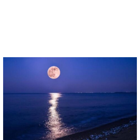
M
E
N
U