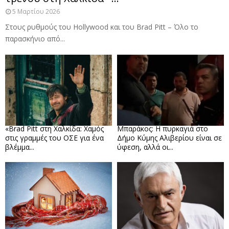
5 Μαρτίου 2026
Στους ρυθμούς του Hollywood και του Brad Pitt – Όλο το
παρασκήνιο από...
«Brad Pitt στη Χαλκίδα: Χαμός
Μπαράκος: Η πυρκαγιά στο
στις γραμμές του ΟΣΕ για ένα
Δήμο Κύμης Αλιβερίου είναι σε
βλέμμα...
ύφεση, αλλά οι...