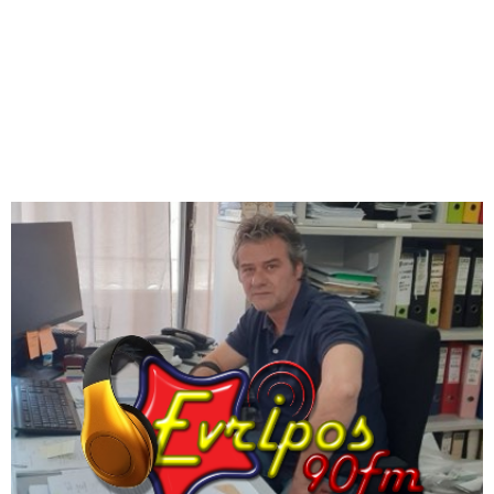
M
E
N
U