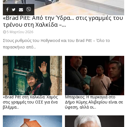
«Brad Pitt: Από την Ύδρα… στις γραμμές του
τρένου στη Χαλκίδα –...
5 Μαρτίου 2026
Στους ρυθμούς του Hollywood και του Brad Pitt – Όλο το
παρασκήνιο από...
«Brad Pitt στη Χαλκίδα: Χαμός
Μπαράκος: Η πυρκαγιά στο
στις γραμμές του ΟΣΕ για ένα
Δήμο Κύμης Αλιβερίου είναι σε
βλέμμα...
ύφεση, αλλά οι...