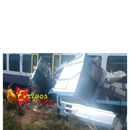
M
E
N
U