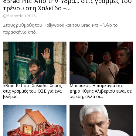
«Brad Pitt: Από την Ύδρα… στις γραμμές του
τρένου στη Χαλκίδα –...
5 Μαρτίου 2026
Στους ρυθμούς του Hollywood και του Brad Pitt – Όλο το
παρασκήνιο από...
«Brad Pitt στη Χαλκίδα: Χαμός
Μπαράκος: Η πυρκαγιά στο
στις γραμμές του ΟΣΕ για ένα
Δήμο Κύμης Αλιβερίου είναι σε
βλέμμα...
ύφεση, αλλά οι...