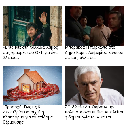
«Brad Pitt στη Χαλκίδα: Χαμός
Μπαράκος: Η πυρκαγιά στο
στις γραμμές του ΟΣΕ για ένα
Δήμο Κύμης Αλιβερίου είναι σε
βλέμμα...
ύφεση, αλλά οι...
“Προσοχή! Έως τις 6
ΣΟΚ! Χαλκίδα: Θάβουν την
Δεκεμβρίου ανοιχτή η
πόλη στα σκουπίδια; Απειλείται
πλατφόρμα για το επίδομα
η δημιουργία ΜΕΑ-ΧΥΤΥ!
θέρμανσης”