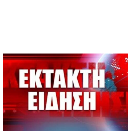
M
E
N
U