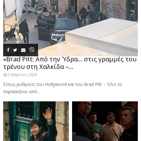
«Brad Pitt: Από την Ύδρα… στις γραμμές του
τρένου στη Χαλκίδα –...
5 Μαρτίου 2026
Στους ρυθμούς του Hollywood και του Brad Pitt – Όλο το
παρασκήνιο από...