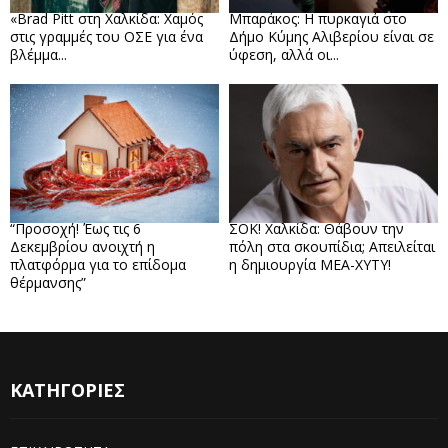
«Brad Pitt στη Χαλκίδα: Χαμός
Μπαράκος: Η πυρκαγιά στο
στις γραμμές του ΟΣΕ για ένα
Δήμο Κύμης Αλιβερίου είναι σε
βλέμμα...
ύφεση, αλλά οι...
“Προσοχή! Έως τις 6
ΣΟΚ! Χαλκίδα: Θάβουν την
Δεκεμβρίου ανοιχτή η
πόλη στα σκουπίδια; Απειλείται
πλατφόρμα για το επίδομα
η δημιουργία ΜΕΑ-ΧΥΤΥ!
θέρμανσης”
ΚΑΤΗΓΟΡΙΕΣ