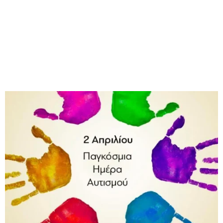
M
E
N
U