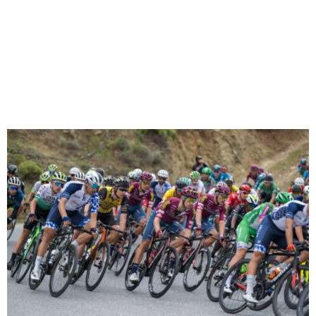
M
E
N
U