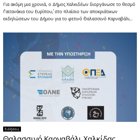
Για ακόμη μια χρονιά, ο Δήμος Χαλκιδέων διοργάνωσε το θεσμό
΄΄Γαϊτανάκια του Ευρίπου΄΄, στο πλαίσιο των αποκριάτικων
εκδηλώσεων του Δήμου για το φετινό ΄΄Θαλασσινό Καρναβάλι...
Ειδήσεις
Θαλασσινό Καρναβάλι Χαλκίδας