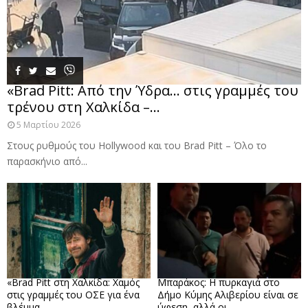
«Brad Pitt: Από την Ύδρα… στις γραμμές του
τρένου στη Χαλκίδα –...
5 Μαρτίου 2026
Στους ρυθμούς του Hollywood και του Brad Pitt – Όλο το
παρασκήνιο από...
«Brad Pitt στη Χαλκίδα: Χαμός
Μπαράκος: Η πυρκαγιά στο
στις γραμμές του ΟΣΕ για ένα
Δήμο Κύμης Αλιβερίου είναι σε
βλέμμα...
ύφεση, αλλά οι...