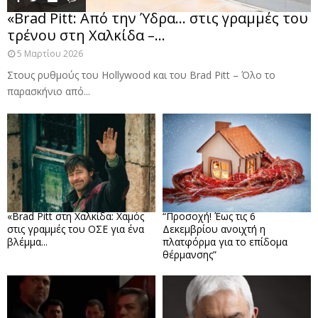
«Brad Pitt: Από την Ύδρα… στις γραμμές του
τρένου στη Χαλκίδα –...
5 Μαρτίου 2026
Στους ρυθμούς του Hollywood και του Brad Pitt – Όλο το
παρασκήνιο από...
«Brad Pitt στη Χαλκίδα: Χαμός
“Προσοχή! Έως τις 6
στις γραμμές του ΟΣΕ για ένα
Δεκεμβρίου ανοιχτή η
βλέμμα...
πλατφόρμα για το επίδομα
θέρμανσης”