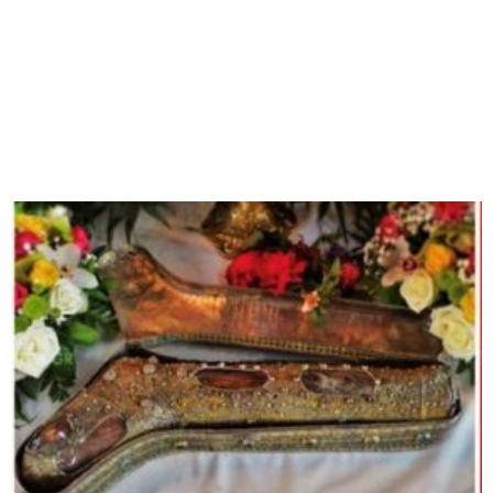
M
E
N
U