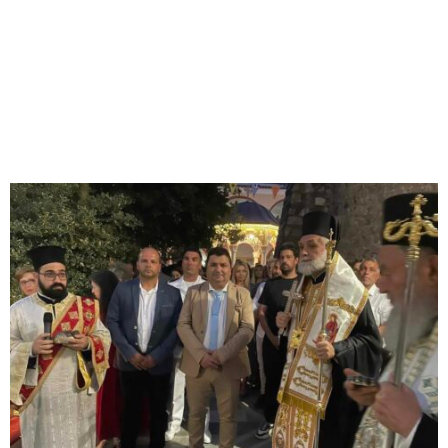
M
E
N
U