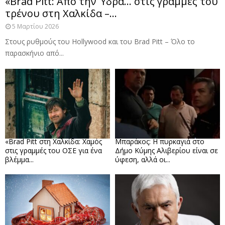
«Brad Pitt: Από την Ύδρα… στις γραμμές του
τρένου στη Χαλκίδα –...
5 Μαρτίου 2026
Στους ρυθμούς του Hollywood και του Brad Pitt – Όλο το
παρασκήνιο από...
«Brad Pitt στη Χαλκίδα: Χαμός
Μπαράκος: Η πυρκαγιά στο
στις γραμμές του ΟΣΕ για ένα
Δήμο Κύμης Αλιβερίου είναι σε
βλέμμα...
ύφεση, αλλά οι...