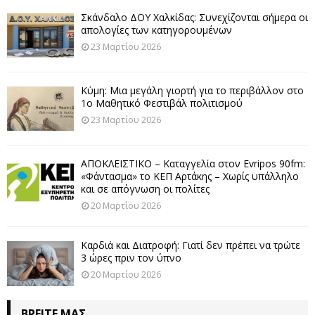
ο
Σκάνδαλο ΔΟΥ Χαλκίδας: Συνεχίζονται σήμερα οι
π
απολογίες των κατηγορουμένων
ο
23 Μαρτίου 2026
ί
Κύμη: Μια μεγάλη γιορτή για το περιβάλλον στο
η
1ο Μαθητικό Φεστιβάλ πολιτισμού
23 Μαρτίου 2026
σ
η
ΑΠΟΚΛΕΙΣΤΙΚΟ – Καταγγελία στον Evripos 90fm:
ά
«Φάντασμα» το ΚΕΠ Αρτάκης – Χωρίς υπάλληλο
και σε απόγνωση οι πολίτες
ρ
20 Μαρτίου 2026
θ
Καρδιά και Διατροφή: Γιατί δεν πρέπει να τρώτε
ρ
3 ώρες πριν τον ύπνο
ω
20 Μαρτίου 2026
ν
ΒΡΕΊΤΕ ΜΑΣ