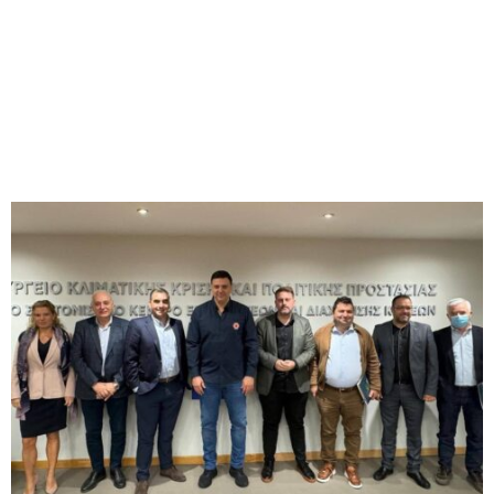
M
E
N
U