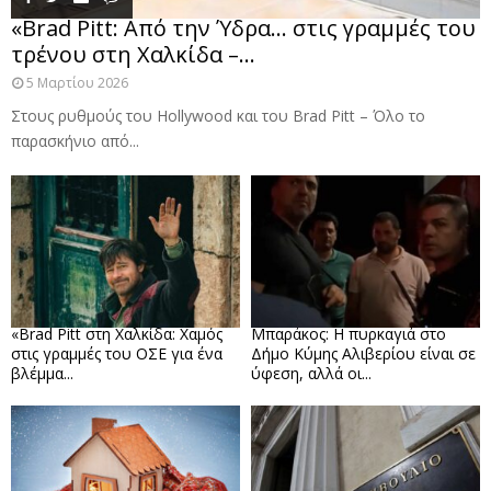
«Brad Pitt: Από την Ύδρα… στις γραμμές του
τρένου στη Χαλκίδα –...
5 Μαρτίου 2026
Στους ρυθμούς του Hollywood και του Brad Pitt – Όλο το
παρασκήνιο από...
«Brad Pitt στη Χαλκίδα: Χαμός
Μπαράκος: Η πυρκαγιά στο
στις γραμμές του ΟΣΕ για ένα
Δήμο Κύμης Αλιβερίου είναι σε
βλέμμα...
ύφεση, αλλά οι...