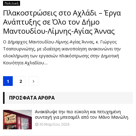
Πολιτική
Πλακοστρώσεις στο Αχλάδι – Έργα
Ανάπτυξης σε Όλο τον Δήμο
Μαντουδίου-Λίμνης-Αγίας Άννας
Ο Δήμαρχος Μαντουδίου-Λίμνης-Αγίας Άννας, κ. Γιώργος
Τσαπουρνιώτης, με ιδιαίτερη ικανοποίηση ανακοινώνει την
ολοκλήρωση των εργασιών πλακόστρωσης στην Δημοτική
Κοινότητα Αχλαδίου....
Σ
1
2
ε
ΠΡΌΣΦΑΤΑ ΆΡΘΡΑ
λ
ι
Ανακάλυψε την πιο εύκολη και πετυχημένη
συνταγή για μπεσαμέλ από τον Μάνο Μανώλη.
δ
30 Μαρτίου 2026