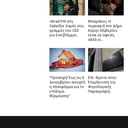
«Brad Pitt στη
Μπαράκος: Η
Χαλκίδα: Χαμός στις
πυρκαγιά στο Δήμο
γραμμές του ΟΣΕ
Κύμης Αλιβερίου
για ένα βλέμμα...
είναι σε ύφεση,
αλλά οι...
“Προσοχή! Έως τις 6
ΣτΕ: Φρένο στην
Δεκεμβρίου ανοιχτή
Επιμήκυνση της
η πλατφόρμα για το
Φορολογικής
επίδομα
Παραγραφής
θέρμανσης”