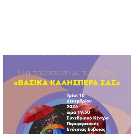
M
E
N
U