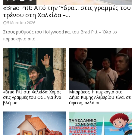
«Brad Pitt: Από την Ύδρα… στις γραμμές του
τρένου στη Χαλκίδα –...
5 Μαρτίου 2026
Στους ρυθμούς του Hollywood και του Brad Pitt – Όλο το
παρασκήνιο από...
«Brad Pitt στη Χαλκίδα: Χαμός
Μπαράκος: Η πυρκαγιά στο
στις γραμμές του ΟΣΕ για ένα
Δήμο Κύμης Αλιβερίου είναι σε
βλέμμα...
ύφεση, αλλά οι...