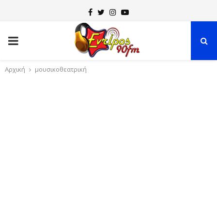
F
T
I
Y
a
w
n
o
P
c
i
s
u
e
t
t
t
R
Αρχική
μουσικοθεατρική
b
t
a
u
o
e
g
b
I
o
r
r
e
k
a
M
m
A
R
Y