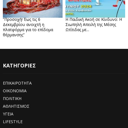
“Προσοχή! Έως τις 6
Η Παιδική Ακοή σε Κίνδυνο: Η
Δεκεμβρίου ανοιχτή η
Σιωπηλή Απειλή της Μέσης
πλατφόρμα για το επίδομα
Ωτίτιδας με...
θέρμανσης”
ΚΑΤΗΓΟΡΙΕΣ
ΕΠΙΚΑΙΡΟΤΗΤΑ
ΟΙΚΟΝΟΜΙΑ
ΠΟΛΙΤΙΚΗ
ΑΘΛΗΤΙΣΜΟΣ
ΥΓΕΙΑ
LIFESTYLE