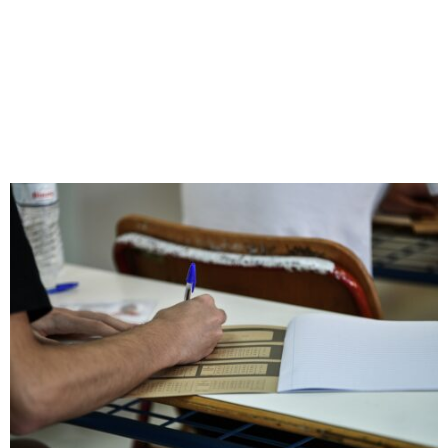
M
E
N
U