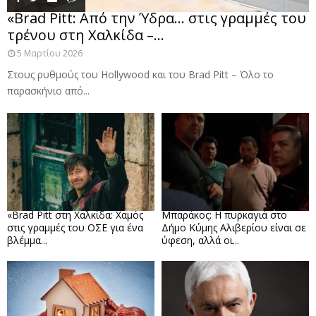
«Brad Pitt: Από την Ύδρα… στις γραμμές του
τρένου στη Χαλκίδα –...
5 Μαρτίου 2026
Στους ρυθμούς του Hollywood και του Brad Pitt – Όλο το
παρασκήνιο από...
«Brad Pitt στη Χαλκίδα: Χαμός
Μπαράκος: Η πυρκαγιά στο
στις γραμμές του ΟΣΕ για ένα
Δήμο Κύμης Αλιβερίου είναι σε
βλέμμα...
ύφεση, αλλά οι...