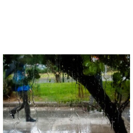
M
E
N
U