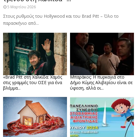
5 Μαρτίου 2026
Στους ρυθμούς του Hollywood και του Brad Pitt – Όλο το
παρασκήνιο από...
«Brad Pitt στη Χαλκίδα: Χαμός
Μπαράκος: Η πυρκαγιά στο
στις γραμμές του ΟΣΕ για ένα
Δήμο Κύμης Αλιβερίου είναι σε
βλέμμα...
ύφεση, αλλά οι...