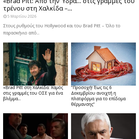
«Brad Pitt: Από την Ύδρα… στις γραμμές του
τρένου στη Χαλκίδα –...
5 Μαρτίου 2026
Στους ρυθμούς του Hollywood και του Brad Pitt – Όλο το
παρασκήνιο από...
«Brad Pitt στη Χαλκίδα: Χαμός
“Προσοχή! Έως τις 6
στις γραμμές του ΟΣΕ για ένα
Δεκεμβρίου ανοιχτή η
βλέμμα...
πλατφόρμα για το επίδομα
θέρμανσης”