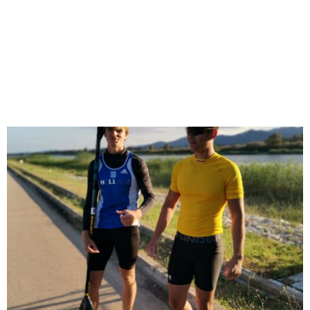
M
E
N
U