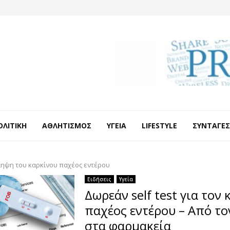
ΟΛΙΤΙΚΉ
ΑΘΛΗΤΙΣΜΌΣ
ΥΓΕΊΑ
LIFESTYLE
ΣΥΝΤΑΓΈΣ
ηψη του καρκίνου παχέος εντέρου
Ειδήσεις
Υγεία
Δωρεάν self test για τον 
παχέος εντέρου – Από το
στα φαρμακεία