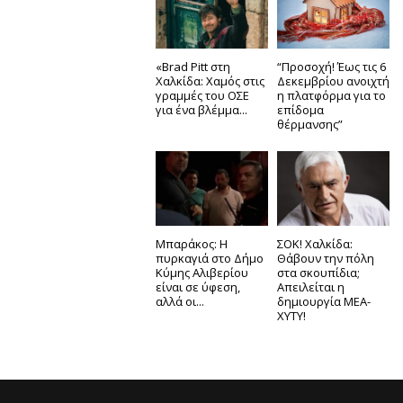
«Brad Pitt στη
“Προσοχή! Έως τις 6
Χαλκίδα: Χαμός στις
Δεκεμβρίου ανοιχτή
γραμμές του ΟΣΕ
η πλατφόρμα για το
για ένα βλέμμα...
επίδομα
θέρμανσης”
Μπαράκος: Η
ΣΟΚ! Χαλκίδα:
πυρκαγιά στο Δήμο
Θάβουν την πόλη
Κύμης Αλιβερίου
στα σκουπίδια;
είναι σε ύφεση,
Απειλείται η
αλλά οι...
δημιουργία ΜΕΑ-
ΧΥΤΥ!