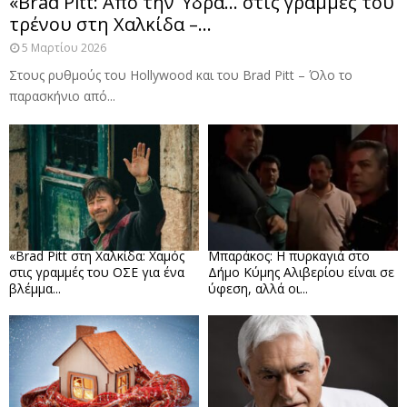
«Brad Pitt: Από την Ύδρα… στις γραμμές του
τρένου στη Χαλκίδα –...
5 Μαρτίου 2026
Στους ρυθμούς του Hollywood και του Brad Pitt – Όλο το
παρασκήνιο από...
«Brad Pitt στη Χαλκίδα: Χαμός
Μπαράκος: Η πυρκαγιά στο
στις γραμμές του ΟΣΕ για ένα
Δήμο Κύμης Αλιβερίου είναι σε
βλέμμα...
ύφεση, αλλά οι...