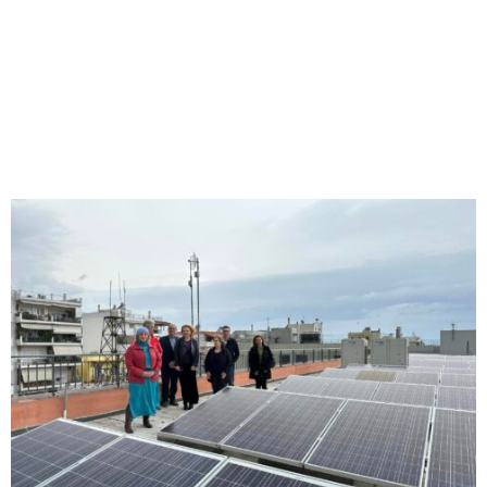
M
E
N
U